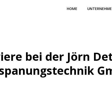
HOME
UNTERNEHM
iere bei der Jörn De
rspanungstechnik G