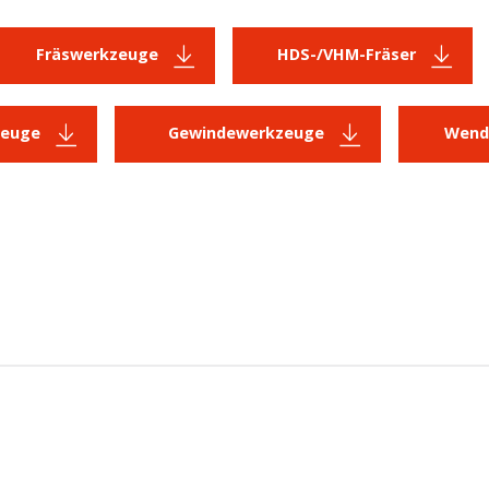
Fräswerkzeuge
HDS-/VHM-Fräser
zeuge
Gewindewerkzeuge
Wende